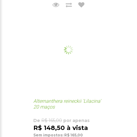
Alternanthera reineckii 'Lilacina'
20 maços
De
R$ 165,00
por apenas
R$ 148,50 à vista
Sem impostos: R$ 165,00