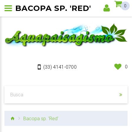
BACOPA SP. 'RED'
0
0
(33) 4141-0700
Bacopa sp. 'Red'