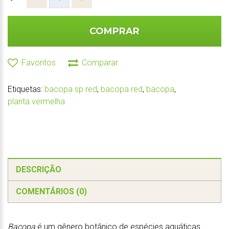
COMPRAR
Favoritos
Comparar
Etiquetas:
bacopa sp red
,
bacopa red
,
bacopa
,
planta vermelha
DESCRIÇÃO
COMENTÁRIOS (0)
Bacopa
é um gênero botânico de espécies aquáticas