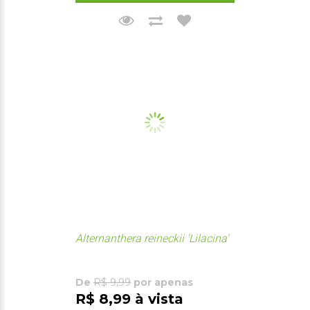
Alternanthera reineckii 'Lilacina'
De
R$ 9,99
por apenas
R$ 8,99 à vista