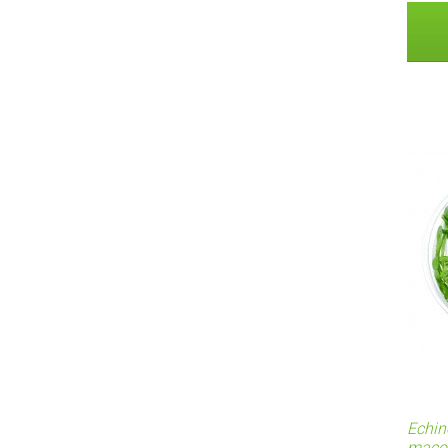
Echin
maço