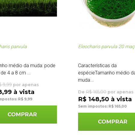
haris parvula
Eleocharis parvula 20 maç
nho médio da muda: pode
Características da
 de 4 a 8 cm ...
espécieTamanho médio d
muda...
$ 9,99
por apenas
8,99 à vista
De
R$ 165,00
por apenas
R$ 148,50 à vista
mpostos: R$ 9,99
Sem impostos: R$ 165,00
COMPRAR
COMPRAR