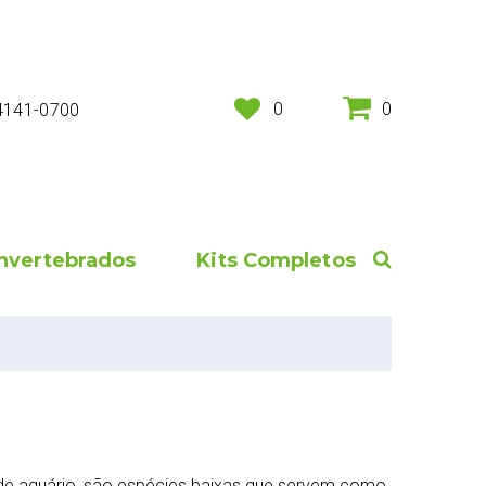
0
0
 4141-0700
Invertebrados
Kits Completos
 de aquário, são espécies baixas que servem como