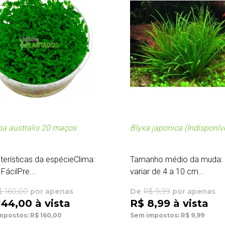
a australis 20 maços
Blyxa japonica (Indisponíve
terísticas da espécieClima:
Tamanho médio da muda:
FácilPre...
variar de 4 a 10 cm...
$ 160,00
por apenas
De
R$ 9,99
por apenas
144,00 à vista
R$ 8,99 à vista
mpostos: R$ 160,00
Sem impostos: R$ 9,99