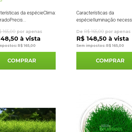
terísticas da espécieClima:
Características da
adoPrecis...
espécieIluminação necessá
$ 165,00
por apenas
De
R$ 165,00
por apenas
148,50 à vista
R$ 148,50 à vista
mpostos: R$ 165,00
Sem impostos: R$ 165,00
COMPRAR
COMPRAR