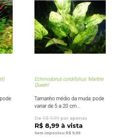
l)
Echinodorus cordifolius 'Marble
Queen'
 pode
Tamanho médio da muda: pode
variar de 5 a 20 cm...
De
R$ 9,99
por apenas
R$ 8,99 à vista
Sem impostos: R$ 9,99