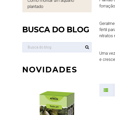
Como montar um aquário
forração
plantado
Geralmen
BUSCA DO BLOG
fértil p
nitratos
Uma vez 
e cresce
NOVIDADES