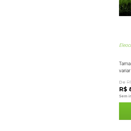
Eleoc
Tama
variar
De
R
R$ 
Sem i