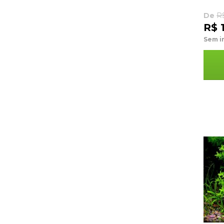
De
R
R$ 
Sem i