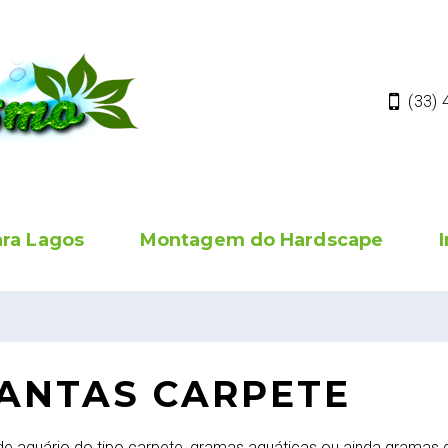
(33)
ara Lagos
Montagem do Hardscape
ANTAS CARPETE
de aquário do tipo carpete, gramas aquáticas ou ainda gramas