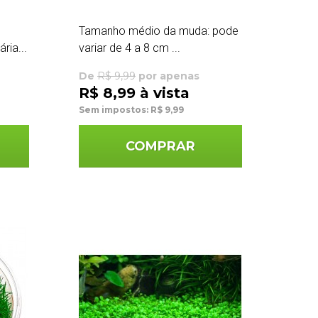
Tamanho médio da muda: pode
ria...
variar de 4 a 8 cm ...
De
R$ 9,99
por apenas
R$ 8,99 à vista
Sem impostos: R$ 9,99
COMPRAR