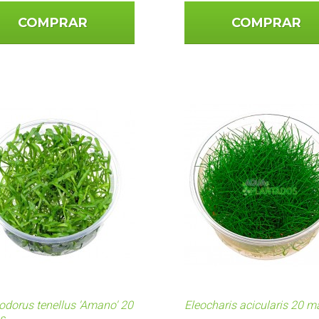
COMPRAR
COMPRAR
odorus tenellus 'Amano' 20
Eleocharis acicularis 20 
s