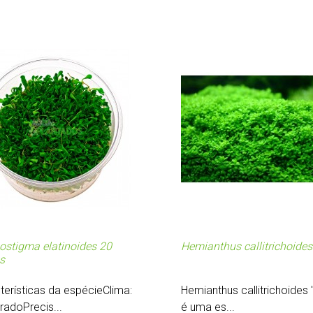
ostigma elatinoides 20
Hemianthus callitrichoides
s
terísticas da espécieClima:
Hemianthus callitrichoides 
adoPrecis...
é uma es...