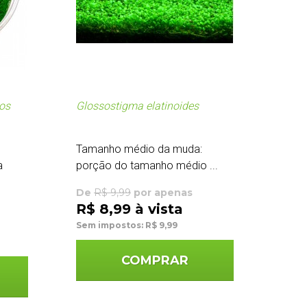
os
Glossostigma elatinoides
Tamanho médio da muda:
a
porção do tamanho médio ...
De
R$ 9,99
por apenas
R$ 8,99 à vista
Sem impostos: R$ 9,99
COMPRAR