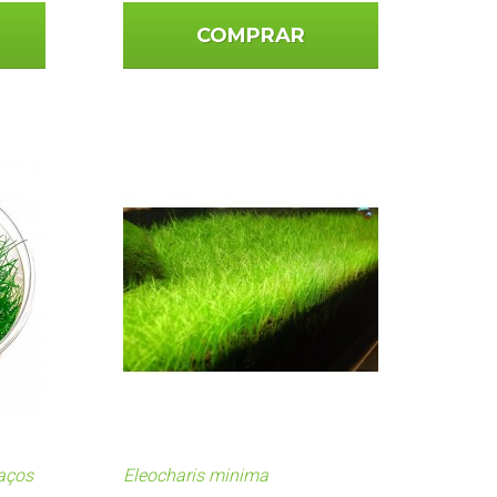
COMPRAR
maços
Eleocharis minima