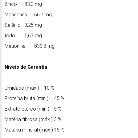
Zinco
83,3 mg
Manganês
66,7 mg
Selênio
0,25 mg
Iodo
1,67 mg
Metionina
833,3 mg
Níveis de Garantia
Umidade (máx.)
10 %
Proteína bruta (mín.)
45 %
Extrato etéreo (mín.)
5 %
Matéria fibrosa (máx.)
3 %
Matéria mineral (máx.)
15 %