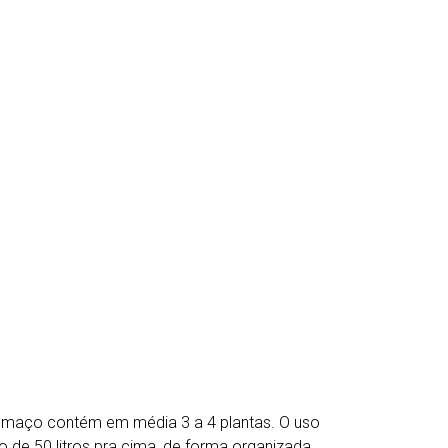
a maço contém em média 3 a 4 plantas. O uso
o de 50 litros pra cima, de forma organizada