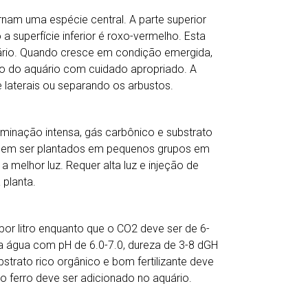
rnam uma espécie central. A parte superior
a superfície inferior é roxo-vermelho. Esta
ário. Quando cresce em condição emergida,
ão do aquário com cuidado apropriado. A
 laterais ou separando os arbustos.
inação intensa, gás carbônico e substrato
odem ser plantados em pequenos grupos em
 melhor luz. Requer alta luz e injeção de
 planta.
por litro enquanto que o CO2 deve ser de 6-
da água com pH de 6.0-7.0, dureza de 3-8 dGH
strato rico orgânico e bom fertilizante deve
o ferro deve ser adicionado no aquário.