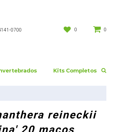
0
0
 4141-0700
Invertebrados
Kits Completos
nanthera reineckii
cina' 20 maços