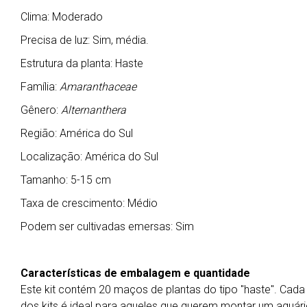
Clima: Moderado
Precisa de luz: Sim, média.
Estrutura da planta: Haste
Família:
Amaranthaceae
Gênero:
Alternanthera
Região: América do Sul
Localização: América do Sul
Tamanho: 5-15 cm
Taxa de crescimento: Médio
Podem ser cultivadas emersas: Sim
Características de embalagem e quantidade
Este kit contém 20 maços de plantas do tipo "haste". Cad
dos kits é ideal para aqueles que querem montar um aquári