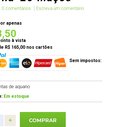
0 comentários
Escreva um comentário
or apenas
8,50
nto à vista
de R$ 165,00 nos cartões
Sem impostos:
antas de aquario
e:
Em estoque
COMPRAR