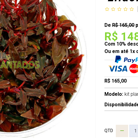
De
R$ 165,00
p
R$ 14
Com 10% desco
Ou em até 1x 
R$ 165,00
Modelo:
kit pl
Disponibilidad
QTD