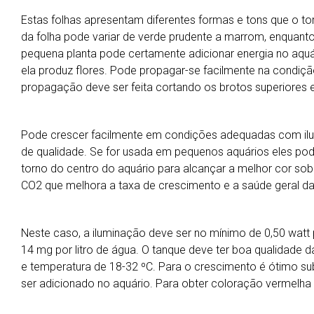
Estas folhas apresentam diferentes formas e tons que o to
da folha pode variar de verde prudente a marrom, enquanto 
pequena planta pode certamente adicionar energia no aqu
ela produz flores. Pode propagar-se facilmente na condiç
propagação deve ser feita cortando os brotos superiores e
Pode crescer facilmente em condições adequadas com ilum
de qualidade. Se for usada em pequenos aquários eles p
torno do centro do aquário para alcançar a melhor cor sob a
CO2 que melhora a taxa de crescimento e a saúde geral da
Neste caso, a iluminação deve ser no mínimo de 0,50 watt 
14 mg por litro de água. O tanque deve ter boa qualidade 
e temperatura de 18-32 ºC. Para o crescimento é ótimo sub
ser adicionado no aquário. Para obter coloração vermelha 