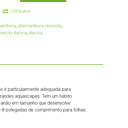
Comparar
nanthera
,
alternanthera reineckii
,
neckii lilacina
,
lilacina
a e é particularmente adequada para
grandes aquascapes. Tem um hábito
 É anão em tamanho que desenvolve
 4-8 polegadas de comprimento para folhas