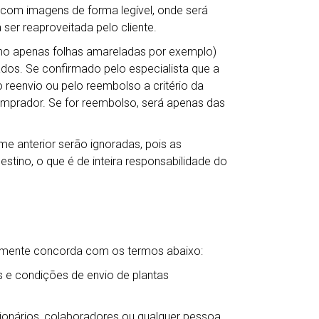
s com imagens de forma legível, onde será
 ser reaproveitada pelo cliente.
mo apenas folhas amareladas por exemplo)
dos. Se confirmado pelo especialista que a
reenvio ou pelo reembolso a critério da
comprador. Se for reembolso, será apenas das
me anterior serão ignoradas, pois as
tino, o que é de inteira responsabilidade do
camente concorda com os termos abaixo:
 e condições de envio de plantas
ncionários, colaboradores ou qualquer pessoa