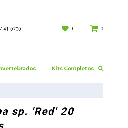
0
0
 4141-0700
Invertebrados
Kits Completos
a sp. 'Red' 20
s