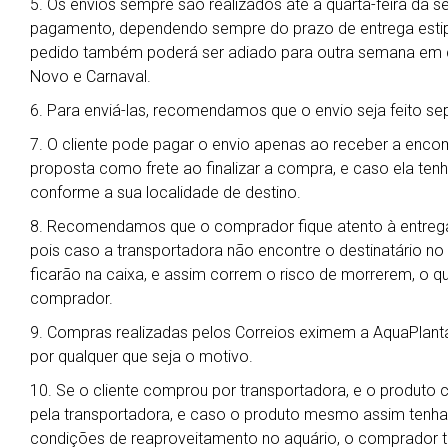
5. Os envios sempre são realizados até a quarta-feira da 
pagamento, dependendo sempre do prazo de entrega estipu
pedido também poderá ser adiado para outra semana em ca
Novo e Carnaval.
6. Para enviá-las, recomendamos que o envio seja feito s
7. O cliente pode pagar o envio apenas ao receber a enc
proposta como frete ao finalizar a compra, e caso ela ten
conforme a sua localidade de destino.
8. Recomendamos que o comprador fique atento à entrega
pois caso a transportadora não encontre o destinatário no
ficarão na caixa, e assim correm o risco de morrerem, o qu
comprador.
9. Compras realizadas pelos Correios eximem a AquaPlant
por qualquer que seja o motivo.
10. Se o cliente comprou por transportadora, e o produto 
pela transportadora, e caso o produto mesmo assim tenha
condições de reaproveitamento no aquário, o comprador t