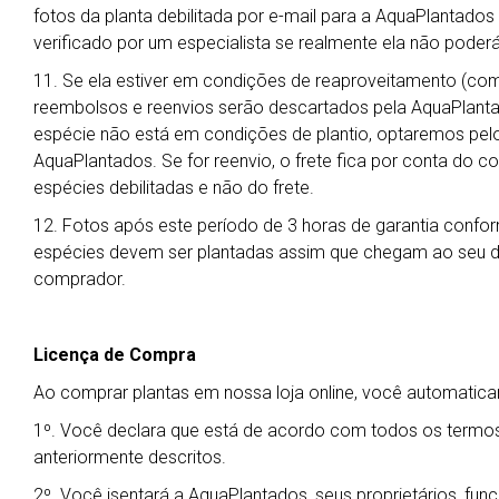
fotos da planta debilitada por e-mail para a AquaPlantado
verificado por um especialista se realmente ela não poderá
11. Se ela estiver em condições de reaproveitamento (co
reembolsos e reenvios serão descartados pela AquaPlanta
espécie não está em condições de plantio, optaremos pelo 
AquaPlantados. Se for reenvio, o frete fica por conta do 
espécies debilitadas e não do frete.
12. Fotos após este período de 3 horas de garantia confor
espécies devem ser plantadas assim que chegam ao seu des
comprador.
Licença de Compra
Ao comprar plantas em nossa loja online, você automati
1º. Você declara que está de acordo com todos os termos
anteriormente descritos.
2º. Você isentará a AquaPlantados, seus proprietários, fu