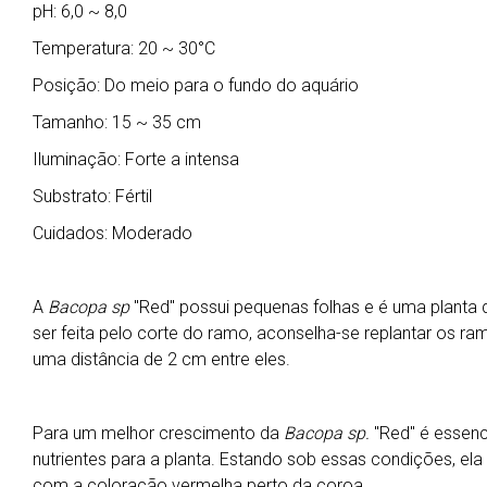
pH: 6,0 ~ 8,0
Temperatura: 20 ~ 30°C
Posição: Do meio para o fundo do aquário
Tamanho: 15 ~ 35 cm
Iluminação: Forte a intensa
Substrato: Fértil
Cuidados: Moderado
A
Bacopa sp
"Red" possui pequenas folhas e é uma planta 
ser feita pelo corte do ramo, aconselha-se replantar os
uma distância de 2 cm entre eles.
Para um melhor crescimento da
Bacopa sp.
"Red" é essenci
nutrientes para a planta. Estando sob essas condições, el
com a coloração vermelha perto da coroa.