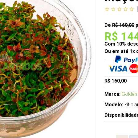
De
R$ 160,00
p
R$ 14
Com 10% desco
Ou em até 1x 
R$ 160,00
Marca:
Golden
Modelo:
kit pl
Disponibilidad