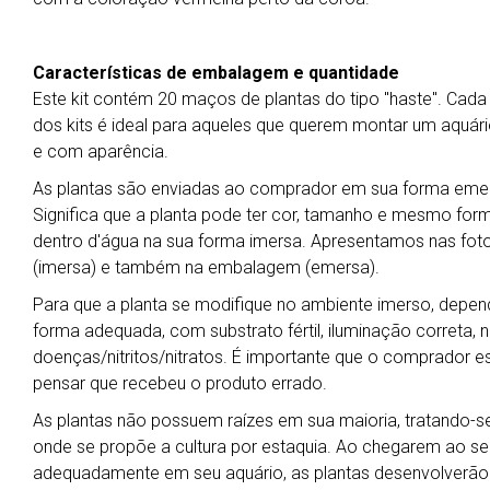
Características de embalagem e quantidade
Este kit contém 20 maços de plantas do tipo "haste". Cad
dos kits é ideal para aqueles que querem montar um aquári
e com aparência.
As plantas são enviadas ao comprador em sua forma emers
Significa que a planta pode ter cor, tamanho e mesmo for
dentro d'água na sua forma imersa. Apresentamos nas foto
(imersa) e também na embalagem (emersa).
Para que a planta se modifique no ambiente imerso, depend
forma adequada, com substrato fértil, iluminação correta, ní
doenças/nitritos/nitratos. É importante que o comprador es
pensar que recebeu o produto errado.
As plantas não possuem raízes em sua maioria, tratando-se 
onde se propõe a cultura por estaquia. Ao chegarem ao seu 
adequadamente em seu aquário, as plantas desenvolverão