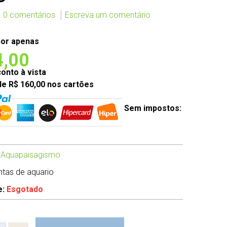
0 comentários
Escreva um comentário
or apenas
4,00
nto à vista
de R$ 160,00 nos cartões
Sem impostos:
 Aquapaisagismo
antas de aquario
e:
Esgotado