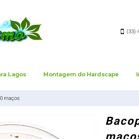
(33)
ara Lagos
Montagem do Hardscape
 20 maços
Bacop
maço