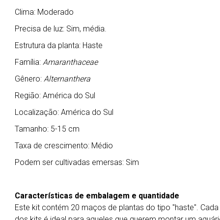
Clima: Moderado
Precisa de luz: Sim, média.
Estrutura da planta: Haste
Família:
Amaranthaceae
Gênero:
Alternanthera
Região: América do Sul
Localização: América do Sul
Tamanho: 5-15 cm
Taxa de crescimento: Médio
Podem ser cultivadas emersas: Sim
Características de embalagem e quantidade
Este kit contém 20 maços de plantas do tipo "haste". Cad
dos kits é ideal para aqueles que querem montar um aquári