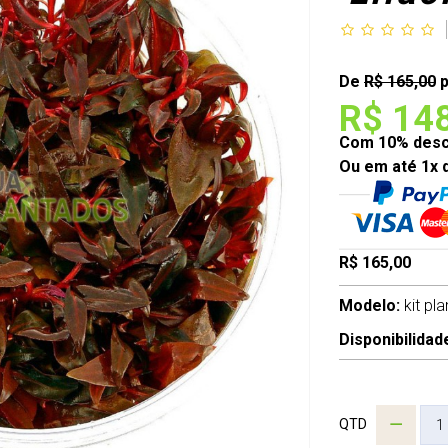
De
R$ 165,00
p
R$ 14
Com 10% desco
Ou em até 1x 
R$ 165,00
Modelo:
kit pl
Disponibilidad
QTD