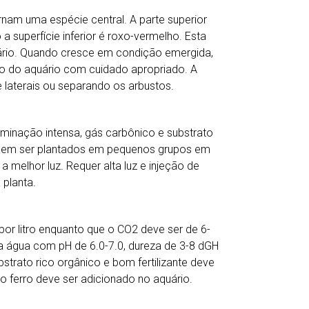
rnam uma espécie central. A parte superior
a superfície inferior é roxo-vermelho. Esta
ário. Quando cresce em condição emergida,
ão do aquário com cuidado apropriado. A
 laterais ou separando os arbustos.
inação intensa, gás carbônico e substrato
odem ser plantados em pequenos grupos em
 melhor luz. Requer alta luz e injeção de
 planta.
por litro enquanto que o CO2 deve ser de 6-
da água com pH de 6.0-7.0, dureza de 3-8 dGH
strato rico orgânico e bom fertilizante deve
o ferro deve ser adicionado no aquário.