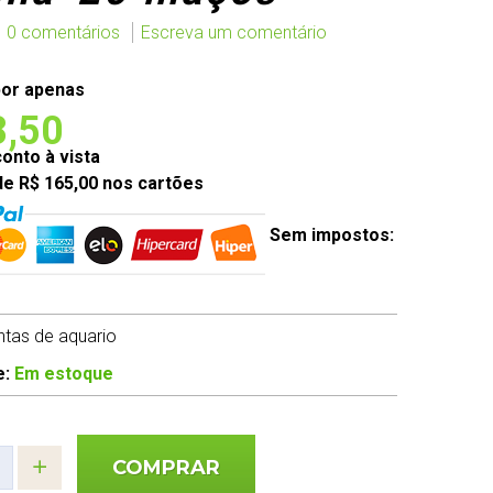
0 comentários
Escreva um comentário
or apenas
8,50
nto à vista
de R$ 165,00 nos cartões
Sem impostos:
antas de aquario
e:
Em estoque
COMPRAR