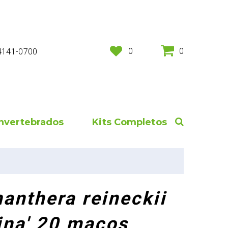
0
0
 4141-0700
Invertebrados
Kits Completos
nanthera reineckii
cina' 20 maços