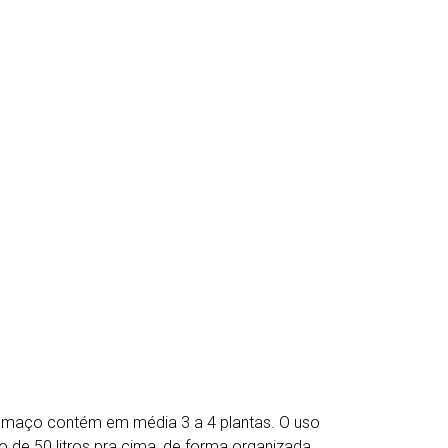
a maço contém em média 3 a 4 plantas. O uso
o de 50 litros pra cima, de forma organizada