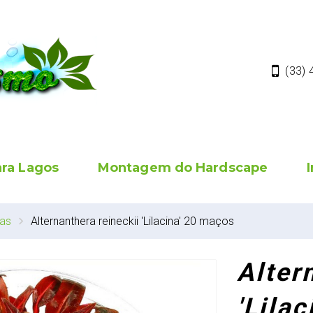
(33)
ara Lagos
Montagem do Hardscape
has
Alternanthera reineckii 'Lilacina' 20 maços
Alter
'Lila