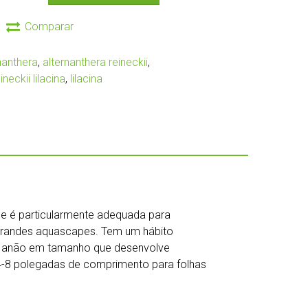
Comparar
nanthera
,
alternanthera reineckii
,
neckii lilacina
,
lilacina
a e é particularmente adequada para
grandes aquascapes. Tem um hábito
 É anão em tamanho que desenvolve
 4-8 polegadas de comprimento para folhas