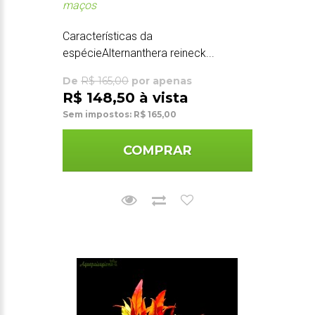
maços
Características da
espécieAlternanthera reineck...
De
R$ 165,00
por apenas
R$ 148,50 à vista
Sem impostos: R$ 165,00
COMPRAR