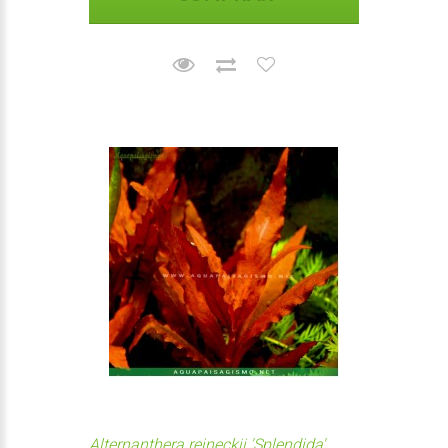
Alternanthera reineckii 'Splendida'