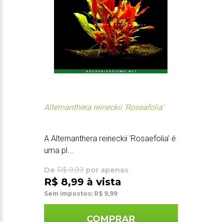
Alternanthera reineckii 'Roseafolia'
A Alternanthera reineckii 'Rosaefolia' é
uma pl...
De
R$ 9,99
por apenas
R$ 8,99 à vista
Sem impostos: R$ 9,99
COMPRAR