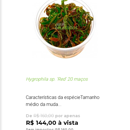
Hygrophila sp. 'Red' 20 maços
Características da espécieTamanho
médio da muda...
De
R$ 160,00
por apenas
R$ 144,00 à vista
Sem impostos: R$ 160,00