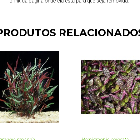
o link da página onde ela está para que seja removida.
PRODUTOS RELACIONADO
raphis repanda
Hemigraphis colorata