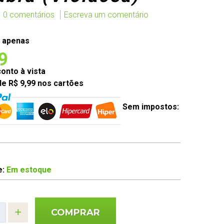
0 comentários
Escreva um comentário
 apenas
9
nto à vista
de R$ 9,99 nos cartões
Sem impostos:
e:
Em estoque
COMPRAR