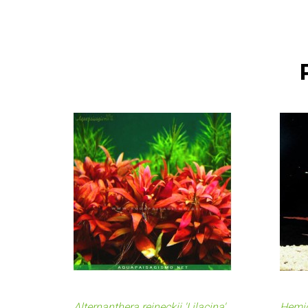
Alternanthera reineckii 'Lilacina'
Hemig