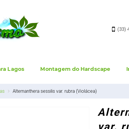
(33)
ara Lagos
Montagem do Hardscape
has
Alternanthera sessilis var. rubra (Violácea)
Alter
var. 