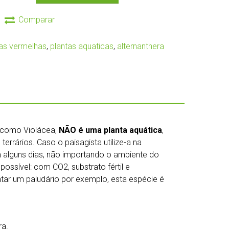
Comparar
tas vermelhas
,
plantas aquaticas
,
alternanthera
e como Violácea,
NÃO é uma planta aquática
,
errários. Caso o paisagista utilize-a na
 alguns dias, não importando o ambiente do
ossível: com CO2, substrato fértil e
tar um paludário por exemplo, esta espécie é
ra.