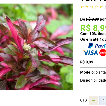
De
R$ 9,99
por
R$ 8,9
Com 10% desco
Ou em até 1x 
R$ 9,99
Modelo:
planta
Disponibilidad
QTD