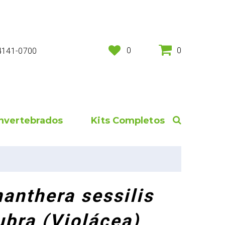
0
0
 4141-0700
Invertebrados
Kits Completos
nanthera sessilis
rubra (Violácea)