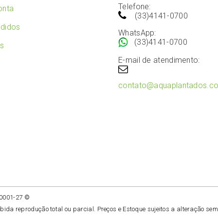
Telefone:
onta
(33)4141-0700
didos
WhatsApp:
(33)4141-0700
os
E-mail de atendimento:
contato@aquaplantados.c
/0001-27 ©
ibida reprodução total ou parcial. Preços e Estoque sujeitos a alteração sem