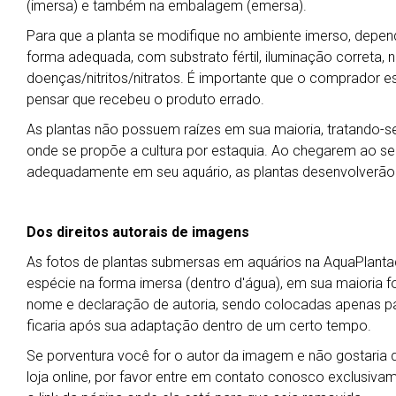
(imersa) e também na embalagem (emersa).
Para que a planta se modifique no ambiente imerso, depend
forma adequada, com substrato fértil, iluminação correta, ní
doenças/nitritos/nitratos. É importante que o comprador es
pensar que recebeu o produto errado.
As plantas não possuem raízes em sua maioria, tratando-se 
onde se propõe a cultura por estaquia. Ao chegarem ao seu 
adequadamente em seu aquário, as plantas desenvolverão
Dos direitos autorais de imagens
As fotos de plantas submersas em aquários na AquaPlant
espécie na forma imersa (dentro d'água), em sua maioria f
nome e declaração de autoria, sendo colocadas apenas 
ficaria após sua adaptação dentro de um certo tempo.
Se porventura você for o autor da imagem e não gostaria qu
loja online, por favor entre em contato conosco exclusiva