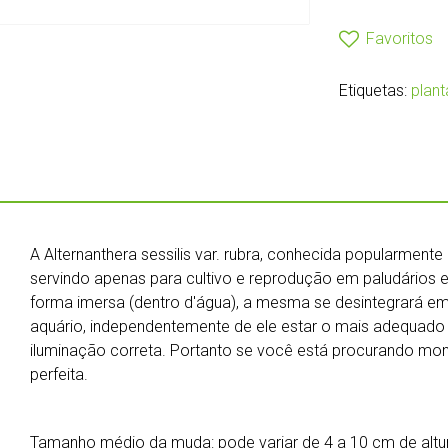
Favoritos
Etiquetas:
plan
A Alternanthera sessilis var. rubra, conhecida popularment
servindo apenas para cultivo e reprodução em paludários e t
forma imersa (dentro d'água), a mesma se desintegrará em
aquário, independentemente de ele estar o mais adequado p
iluminação correta. Portanto se você está procurando mon
perfeita.
Tamanho médio da muda: pode variar de 4 a 10 cm de altu