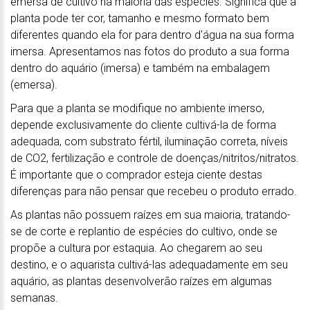
emersa de cultivo na maioria das espécies. Significa que a
planta pode ter cor, tamanho e mesmo formato bem
diferentes quando ela for para dentro d'água na sua forma
imersa. Apresentamos nas fotos do produto a sua forma
dentro do aquário (imersa) e também na embalagem
(emersa).
Para que a planta se modifique no ambiente imerso,
depende exclusivamente do cliente cultivá-la de forma
adequada, com substrato fértil, iluminação correta, níveis
de CO2, fertilização e controle de doenças/nitritos/nitratos.
É importante que o comprador esteja ciente destas
diferenças para não pensar que recebeu o produto errado.
As plantas não possuem raízes em sua maioria, tratando-
se de corte e replantio de espécies do cultivo, onde se
propõe a cultura por estaquia. Ao chegarem ao seu
destino, e o aquarista cultivá-las adequadamente em seu
aquário, as plantas desenvolverão raízes em algumas
semanas.