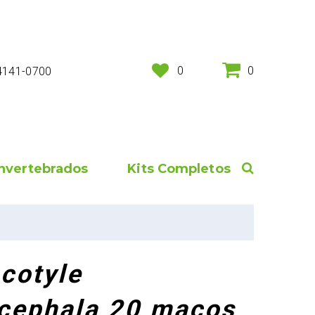
0
0
 4141-0700
Invertebrados
Kits Completos
cotyle
cephala 20 maços