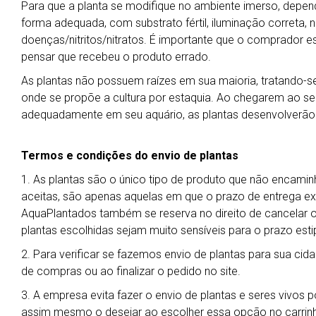
Para que a planta se modifique no ambiente imerso, depend
forma adequada, com substrato fértil, iluminação correta, ní
doenças/nitritos/nitratos. É importante que o comprador es
pensar que recebeu o produto errado.
As plantas não possuem raízes em sua maioria, tratando-se 
onde se propõe a cultura por estaquia. Ao chegarem ao seu 
adequadamente em seu aquário, as plantas desenvolverão
Termos e condições do envio de plantas
1. As plantas são o único tipo de produto que não encamin
aceitas, são apenas aquelas em que o prazo de entrega exp
AquaPlantados também se reserva no direito de cancelar 
plantas escolhidas sejam muito sensíveis para o prazo esti
2. Para verificar se fazemos envio de plantas para sua cida
de compras ou ao finalizar o pedido no site.
3. A empresa evita fazer o envio de plantas e seres vivos 
assim mesmo o desejar ao escolher essa opção no carrin