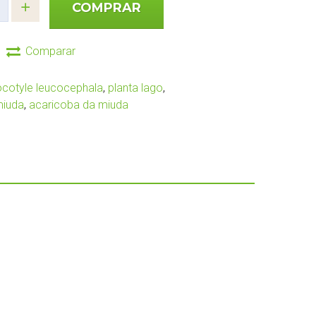
COMPRAR
Comparar
ocotyle leucocephala
,
planta lago
,
miuda
,
acaricoba da miuda