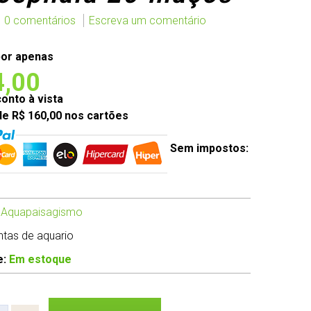
0 comentários
Escreva um comentário
or apenas
4,00
nto à vista
de R$ 160,00 nos cartões
Sem impostos:
 Aquapaisagismo
antas de aquario
e:
Em estoque