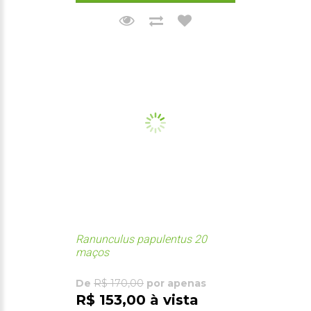
Ranunculus papulentus 20
maços
De
R$ 170,00
por apenas
R$ 153,00 à vista