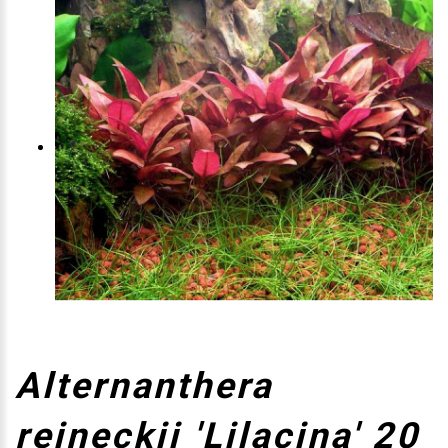
Alternanthera
reineckii 'Lilacina' 20