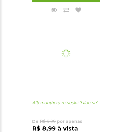
Alternanthera reineckii 'Lilacina'
De
R$ 9,99
por apenas
R$ 8,99 à vista