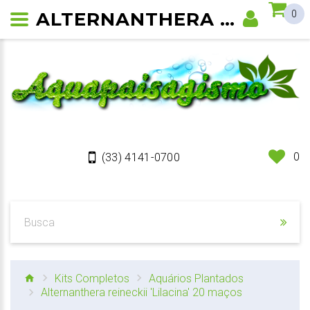
ALTERNANTHERA REINECKII 'LILACINA'
0
0
(33) 4141-0700
Kits Completos
Aquários Plantados
Alternanthera reineckii 'Lilacina' 20 maços