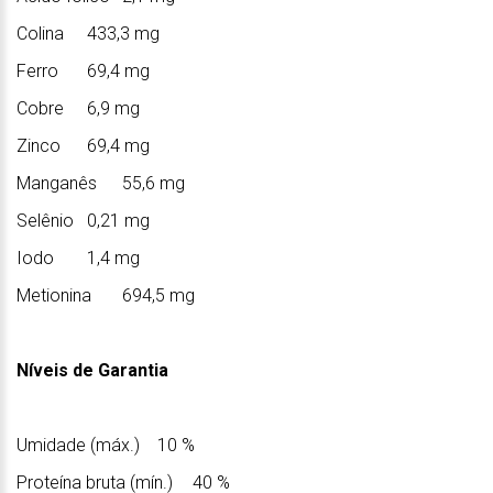
Colina
433,3 mg
Ferro
69,4 mg
Cobre
6,9 mg
Zinco
69,4 mg
Manganês
55,6 mg
Selênio
0,21 mg
Iodo
1,4 mg
Metionina
694,5 mg
Níveis de Garantia
Umidade (máx.)
10 %
Proteína bruta (mín.)
40 %