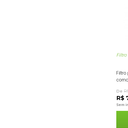
Filtro
Filtr
como 
De
R
R$ 7
Sem i