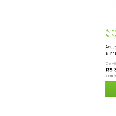
Aquec
Bette
Aquec
a linha
De
R
R$ 3
Sem i