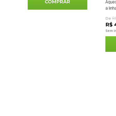
COMPRAR
Aquec
a linha
De
R
R$ 4
Sem i