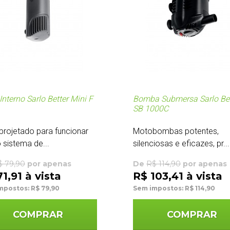
 Interno Sarlo Better Mini F
Bomba Submersa Sarlo Bet
SB 1000C
o projetado para funcionar
Motobombas potentes,
sistema de...
silenciosas e eficazes, pr...
$ 79,90
por apenas
De
R$ 114,90
por apenas
1,91 à vista
R$ 103,41 à vista
mpostos: R$ 79,90
Sem impostos: R$ 114,90
COMPRAR
COMPRAR