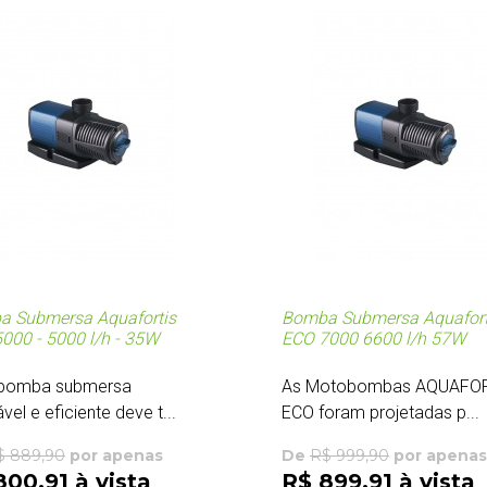
 Submersa Aquafortis
Bomba Submersa Aquafort
000 - 5000 l/h - 35W
ECO 7000 6600 l/h 57W
bomba submersa
As Motobombas AQUAFO
vel e eficiente deve t...
ECO foram projetadas p...
$ 889,90
por apenas
De
R$ 999,90
por apenas
800,91 à vista
R$ 899,91 à vista