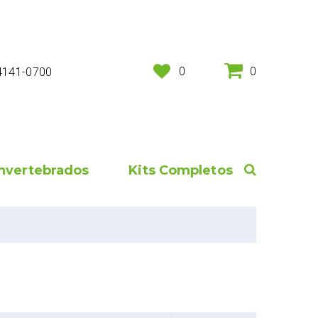
0
0
 4141-0700
Invertebrados
Kits Completos