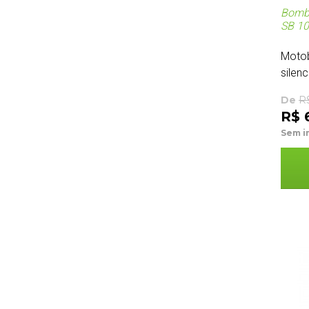
Bomba
SB 1
Moto
silenc
De
R
R$ 6
Sem i