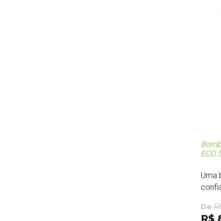
Bomba
ECO 5
Uma 
confiá
De
R
R$ 