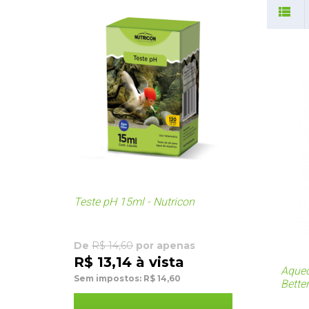
Teste pH 15ml - Nutricon
De
R$ 14,60
por apenas
R$ 13,14 à vista
Aquec
Sem impostos: R$ 14,60
Bette