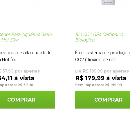
edor Para Aquários Sarlo
Bio CO2 Gás Carbônico
r Hot 30w
Biológico
edores de alta qualidade,
É um sistema de produção
 Hot foi ...
CO2 (dióxido de car...
$ 37,90
por apenas
De
R$ 199,99
por apenas
4,11 à vista
R$ 179,99 à vista
mpostos: R$ 37,90
Sem impostos: R$ 199,99
COMPRAR
COMPRAR