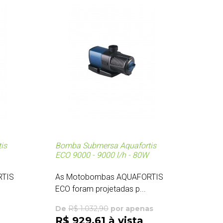
is
Bomba Submersa Aquafortis
ECO 9000 - 9000 l/h - 80W
RTIS
As Motobombas AQUAFORTIS
ECO foram projetadas p...
De
R$ 1.032,90
por apenas
R$ 929,61 à vista