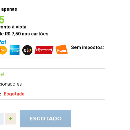
 apenas
5
nto à vista
de R$ 7,50 nos cartões
Sem impostos:
et
cionadores
e:
Esgotado
ESGOTADO