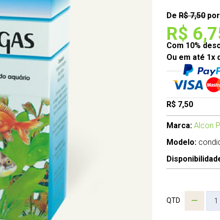
De
R$ 7,50
por
R$ 6,7
Com 10% desco
Ou em até 1x 
R$ 7,50
Marca:
Alcon P
Modelo:
condi
Disponibilidad
QTD