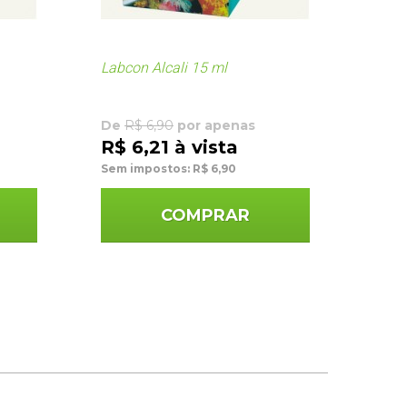
Labcon Alcali 15 ml
Labc
De
R$ 6,90
por apenas
De
R
R$ 6,21 à vista
R$ 
Sem impostos: R$ 6,90
Sem i
COMPRAR