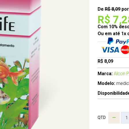
De
R$ 8,09
por
R$ 7,2
Com 10% desco
Ou em até 1x 
R$ 8,09
Marca:
Alcon P
Modelo:
medi
Disponibilidad
QTD