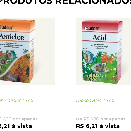
PRODUTOS RELACIONADO
n Anticlor 15 ml
Labcon Acid 15 ml
$ 6,90
por apenas
De
R$ 6,90
por apenas
,21 à vista
R$ 6,21 à vista