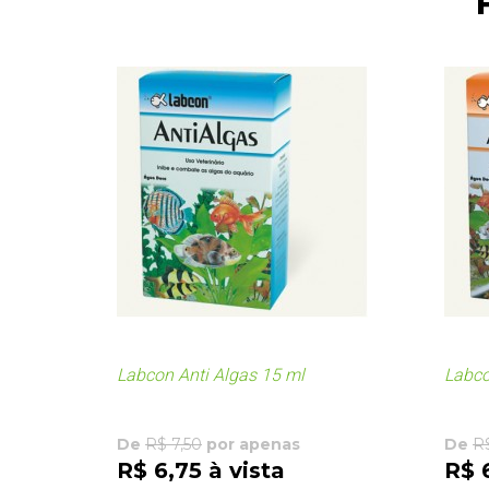
Labcon Anti Algas 15 ml
Labco
De
R$ 7,50
por apenas
De
R
R$ 6,75 à vista
R$ 6