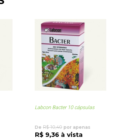
S
Labcon Bacter 10 cápsulas
Labco
De
R$ 10,40
por apenas
De
R
R$ 9,36 à vista
R$ 