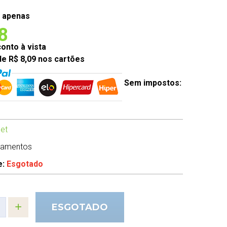
 apenas
8
nto à vista
de R$ 8,09 nos cartões
Sem impostos:
et
camentos
e:
Esgotado
ESGOTADO