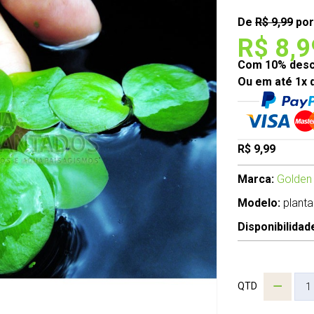
De
R$ 9,99
por
R$ 8,9
Com 10% desco
Ou em até 1x 
R$ 9,99
Marca:
Golden
Modelo:
planta
Disponibilidad
QTD