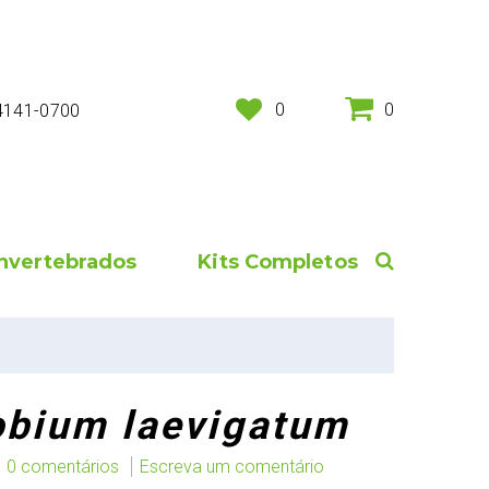
0
0
 4141-0700
Invertebrados
Kits Completos
bium laevigatum
0 comentários
Escreva um comentário