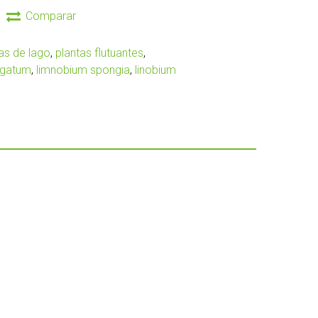
Comparar
as de lago
,
plantas flutuantes
,
igatum
,
limnobium spongia
,
linobium