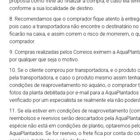
proposta como frete ao finalizar a compra, e caso ela ten
conforme a sua localidade de destino.
8. Recomendamos que o comprador fique atento à entrega
pois caso a transportadora não encontre o destinatário no
ficarão na caixa, e assim correm o risco de morrerem, o qu
comprador.
9. Compras realizadas pelos Correios eximem a AquaPlant
por qualquer que seja o motivo.
10. Se o cliente comprou por transportadora, e o produto 
pela transportadora, e caso o produto mesmo assim tenha
condições de reaproveitamento no aquário, o comprador t
fotos da planta debilitada por e-mail para a AquaPlantado
verificado por um especialista se realmente ela não poderá
11. Se ela estiver em condições de reaproveitamento (co
reembolsos e reenvios serão descartados pela AquaPlanta
espécie não está em condições de plantio, optaremos pelo 
AquaPlantados. Se for reenvio, o frete fica por conta do 