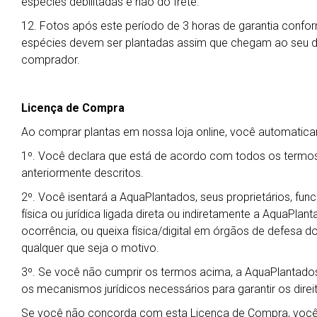
espécies debilitadas e não do frete.
12. Fotos após este período de 3 horas de garantia confor
espécies devem ser plantadas assim que chegam ao seu des
comprador.
Licença de Compra
Ao comprar plantas em nossa loja online, você automati
1º. Você declara que está de acordo com todos os termos
anteriormente descritos.
2º. Você isentará a AquaPlantados, seus proprietários, fu
física ou jurídica ligada direta ou indiretamente a AquaPla
ocorrência, ou queixa física/digital em órgãos de defesa do
qualquer que seja o motivo.
3º. Se você não cumprir os termos acima, a AquaPlantados
os mecanismos jurídicos necessários para garantir os dire
Se você não concorda com esta Licença de Compra, você 