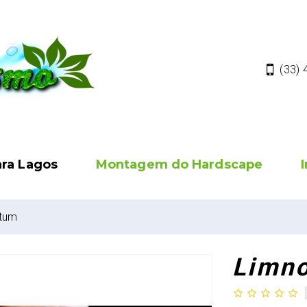
(33)
ara Lagos
Montagem do Hardscape
atum
Limno