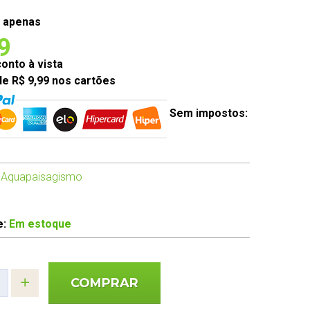
 apenas
9
nto à vista
de R$ 9,99 nos cartões
Sem impostos:
 Aquapaisagismo
e:
Em estoque
COMPRAR