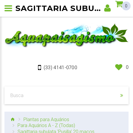
SAGITTARIA SUBULATA 'PUSILLA'
0
0
(33) 4141-0700
Plantas para Aquários
Para Aquários A - Z (Todas)
Sagittaria subulata 'Pusilla' 20 maços