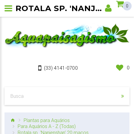
ROTALA SP. 'NANJENSHAN'
0
0
(33) 4141-0700
Plantas para Aquários
Para Aquários A - Z (Todas)
Rotala sp. 'Nanjenshan' 20 maços