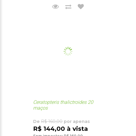
Ceratopteris thalictroides 20
maços
De
R$ 160,00
por apenas
R$ 144,00 à vista
Sem impostos: R$ 160,00