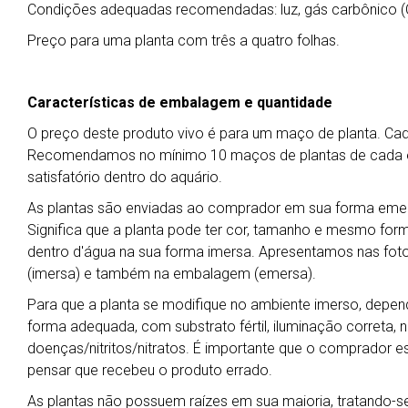
Condições adequadas recomendadas: luz, gás carbônico (CO2
Preço para uma planta com três a quatro folhas.
Características de embalagem e quantidade
O preço deste produto vivo é para um maço de planta. C
Recomendamos no mínimo 10 maços de plantas de cada esp
satisfatório dentro do aquário.
As plantas são enviadas ao comprador em sua forma emers
Significa que a planta pode ter cor, tamanho e mesmo for
dentro d'água na sua forma imersa. Apresentamos nas foto
(imersa) e também na embalagem (emersa).
Para que a planta se modifique no ambiente imerso, depend
forma adequada, com substrato fértil, iluminação correta, ní
doenças/nitritos/nitratos. É importante que o comprador es
pensar que recebeu o produto errado.
As plantas não possuem raízes em sua maioria, tratando-se 