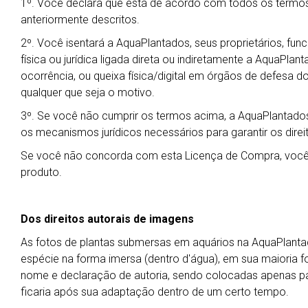
1º. Você declara que está de acordo com todos os termos
anteriormente descritos.
2º. Você isentará a AquaPlantados, seus proprietários, fu
física ou jurídica ligada direta ou indiretamente a AquaPla
ocorrência, ou queixa física/digital em órgãos de defesa do
qualquer que seja o motivo.
3º. Se você não cumprir os termos acima, a AquaPlantados
os mecanismos jurídicos necessários para garantir os dire
Se você não concorda com esta Licença de Compra, você 
produto.
Dos direitos autorais de imagens
As fotos de plantas submersas em aquários na AquaPlant
espécie na forma imersa (dentro d'água), em sua maioria f
nome e declaração de autoria, sendo colocadas apenas 
ficaria após sua adaptação dentro de um certo tempo.