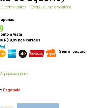
0 comentários
Escreva um comentário
 apenas
9
nto à vista
de R$ 9,99 nos cartões
Sem impostos:
 Aquapaisagismo
e:
Esgotado