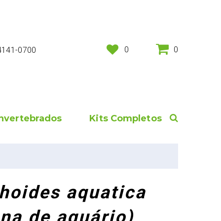
0
0
 4141-0700
Invertebrados
Kits Completos
oides aquatica
na de aquário)