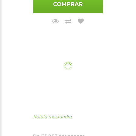
COMPRAR
Rotala macrandra
De
R$ 9,99
por apenas