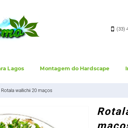
(33)
ara Lagos
Montagem do Hardscape
Rotala wallichii 20 maços
Rotal
maço