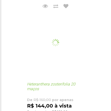
Heteranthera zosterifolia 20
maços
De
R$ 160,00
por apenas
R$ 144,00 à vista