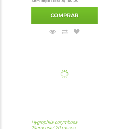
Sem impostos: R$ 160,00
COMPRAR
Hygrophila corymbosa
'Siamensis' 20 maços