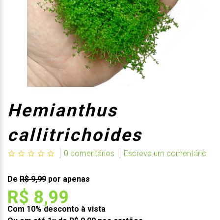
Hemianthus
callitrichoides
0 comentários
Escreva um comentário
De
R$ 9,99
por apenas
R$ 8,99
Com 10% desconto à vista