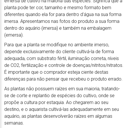
emersa de cultivo na maioria das espécies. Significa que a
planta pode ter cor, tamanho e mesmo formato bem
diferentes quando ela for para dentro d'água na sua forma
imersa. Apresentamos nas fotos do produto a sua forma
dentro do aquário (imersa) e também na embalagem
(emersa).
Para que a planta se modifique no ambiente imerso,
depende exclusivamente do cliente cultivá-la de forma
adequada, com substrato fértil, iluminação correta, níveis
de CO2, fertilização e controle de doenças/nitritos/nitratos.
É importante que o comprador esteja ciente destas
diferenças para não pensar que recebeu o produto errado.
As plantas não possuem raízes em sua maioria, tratando-
se de corte e replantio de espécies do cultivo, onde se
propõe a cultura por estaquia. Ao chegarem ao seu
destino, e o aquarista cultivá-las adequadamente em seu
aquário, as plantas desenvolverão raízes em algumas
semanas.