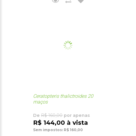
Ceratopteris thalictroides 20
maços
De
R$ 160,00
por apenas
R$ 144,00 à vista
Sem impostos: R$ 160,00