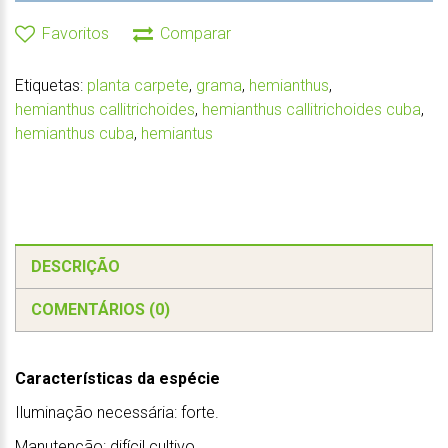
Favoritos
Comparar
Etiquetas:
planta carpete
,
grama
,
hemianthus
,
hemianthus callitrichoides
,
hemianthus callitrichoides cuba
,
hemianthus cuba
,
hemiantus
DESCRIÇÃO
COMENTÁRIOS (0)
Características da espécie
Iluminação necessária: forte.
Manutenção: difícil cultivo.