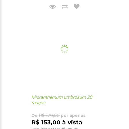
Micranthemum umbrosum 20
maços
De
R$ 170,00
por apenas
R$ 153,00 à vista