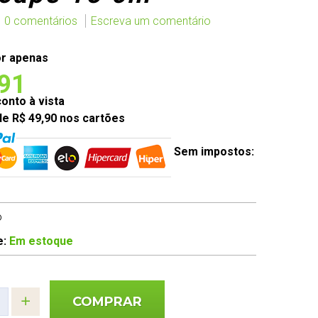
0 comentários
Escreva um comentário
r apenas
,91
nto à vista
de R$ 49,90 nos cartões
Sem impostos:
o
e:
Em estoque
COMPRAR