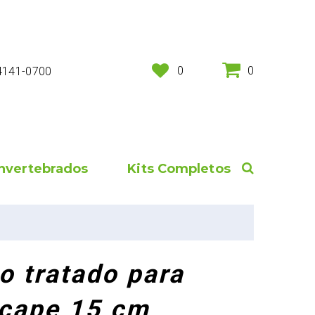
0
0
 4141-0700
Invertebrados
Kits Completos
o tratado para
cape 15 cm