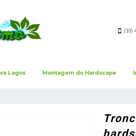
(33)
ara Lagos
Montagem do Hardscape
Tronc
hards