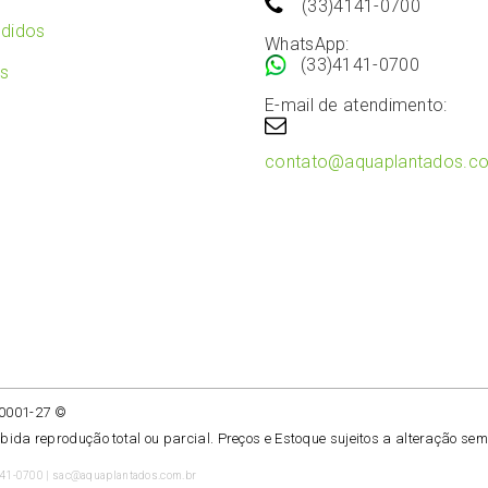
(33)4141-0700
didos
WhatsApp:
(33)4141-0700
os
E-mail de atendimento:
contato@aquaplantados.c
/0001-27 ©
ibida reprodução total ou parcial. Preços e Estoque sujeitos a alteração sem
141-0700 | sac@aquaplantados.com.br