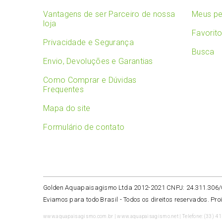
Vantagens de ser Parceiro de nossa
Meus pe
loja
Favorit
Privacidade e Segurança
Busca
Envio, Devoluções e Garantias
Como Comprar e Dúvidas
Frequentes
Mapa do site
Formulário de contato
Golden Aquapaisagismo Ltda 2012-2021 CNPJ: 24.311.306
Eviamos para todo Brasil -
Todos os direitos reservados. Pro
www.aquapaisagismo.com.br | www.aquapaisagismo.net | Telefone: (33) 4