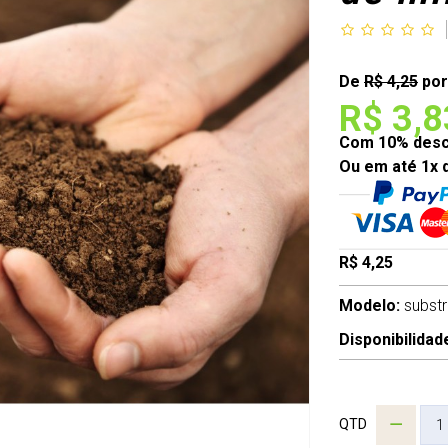
De
R$ 4,25
por
R$ 3,8
Com 10% desco
Ou em até 1x 
R$ 4,25
Modelo:
subst
Disponibilidad
QTD