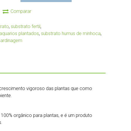
Comparar
trato
,
substrato fertil
,
 aquarios plantados
,
substrato humus de minhoca
,
 jardinagem
 crescimento vigoroso das plantas que como
iente.
s, 100% orgânico para plantas, e é um produto
s.