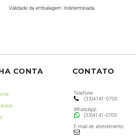
Validade da embalagem: Indeterminada.
HA CONTA
CONTATO
Telefone:
onta
(33)4141-0700
didos
WhatsApp:
(33)4141-0700
os
E-mail de atendimento: