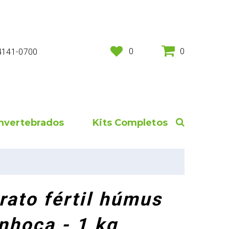
0
0
 4141-0700
Invertebrados
Kits Completos
rato fértil húmus
nhoca - 1 kg