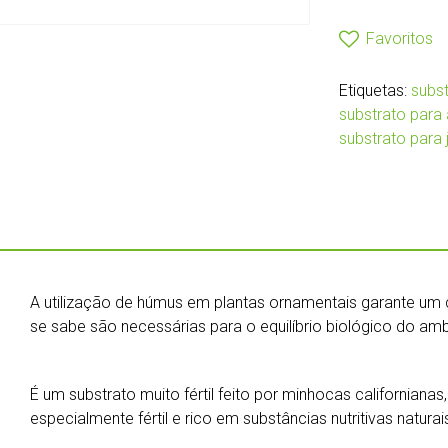
Favoritos
Etiquetas:
subs
substrato para
substrato para
A utilização de húmus em plantas ornamentais garante um
se sabe são necessárias para o equilíbrio biológico do amb
É um substrato muito fértil feito por minhocas californiana
especialmente fértil e rico em substâncias nutritivas naturai