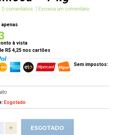
0 comentários
Escreva um comentário
 apenas
3
nto à vista
de R$ 4,25 nos cartões
Sem impostos:
rato
e:
Esgotado
ESGOTADO