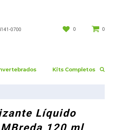
0
0
 4141-0700
Invertebrados
Kits Completos
lizante Líquido
 MBreda 120 ml