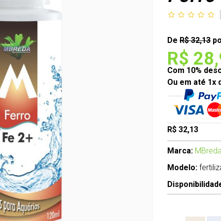
De
R$ 32,13
po
R$ 28
Com 10% desco
Ou em até 1x 
R$ 32,13
Marca:
MBreda
Modelo:
fertili
Disponibilidad