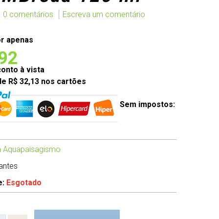
0 comentários
Escreva um comentário
r apenas
,92
nto à vista
de R$ 32,13 nos cartões
Sem impostos:
 Aquapaisagismo
zantes
e:
Esgotado