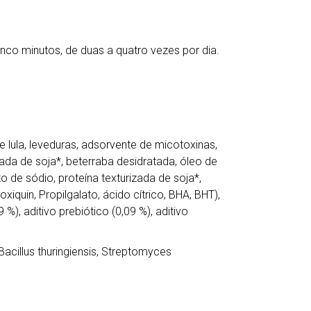
nco minutos, de duas a quatro vezes por dia.
de lula, leveduras, adsorvente de micotoxinas,
lada de soja*, beterraba desidratada, óleo de
o de sódio, proteína texturizada de soja*,
oxiquin, Propilgalato, ácido cítrico, BHA, BHT),
 %), aditivo prebiótico (0,09 %), aditivo
cillus thuringiensis, Streptomyces