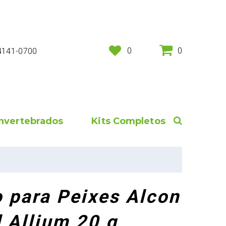
0
0
 4141-0700
Invertebrados
Kits Completos
 para Peixes Alcon
 Allium 20 g