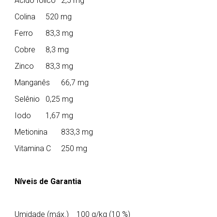
Ácido fólico
2,5 mg
Colina
520 mg
Ferro
83,3 mg
Cobre
8,3 mg
Zinco
83,3 mg
Manganês
66,7 mg
Selênio
0,25 mg
Iodo
1,67 mg
Metionina
833,3 mg
Vitamina C
250 mg
Níveis de Garantia
Umidade (máx.)
100 g/kg (10 %)