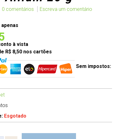
0 comentários
Escreva um comentário
 apenas
5
nto à vista
de R$ 8,50 nos cartões
Sem impostos:
et
ntos
e:
Esgotado