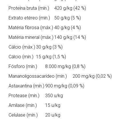
Proteína bruta (mín.)
420 g/kg (42 %)
Extrato etéreo (mín.)
50 g/kg (5 %)
Matéria fibrosa (máx.)
40 g/kg (4 %)
Matéria mineral (máx.)
140 g/kg (14 %)
Cálcio (máx.)
30 g/kg (3 %)
Cálcio (mín.)
15 g/kg (1,5 %)
Fósforo (mín.)
8.000 mg/kg (0,8 %)
Mananoligossacarídeo (mín.)
200 mg/kg (0,02 %)
Astaxantina (mín.)
900 mg/kg (0,09 %)
Protease (mín.)
350 u/kg
Amilase (mín.)
15 u/kg
Celulase (mín.)
20 u/kg