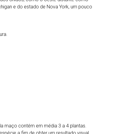
Michigan e do estado de Nova York, um pouco
ura.
.
ada maço contém em média 3 a 4 plantas.
écie a fim de obter um resultado visual