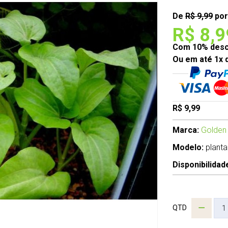
De
R$ 9,99
por
R$ 8,9
Com 10% desco
Ou em até 1x 
R$ 9,99
Marca:
Golden
Modelo:
planta
Disponibilidad
QTD