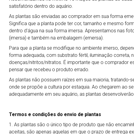
satisfatório dentro do aquário.
As plantas são enviadas ao comprador em sua forma emers
Significa que a planta pode ter cor, tamanho e mesmo for
dentro d'água na sua forma imersa. Apresentamos nas foto
(imersa) e também na embalagem (emersa).
Para que a planta se modifique no ambiente imerso, depend
forma adequada, com substrato fértil, iluminação correta, ní
doenças/nitritos/nitratos. É importante que o comprador es
pensar que recebeu o produto errado.
As plantas não possuem raízes em sua maioria, tratando-se 
onde se propõe a cultura por estaquia. Ao chegarem ao seu 
adequadamente em seu aquário, as plantas desenvolverão
Termos e condições do envio de plantas
1. As plantas são o único tipo de produto que não encamin
aceitas, são apenas aquelas em que o prazo de entrega exp