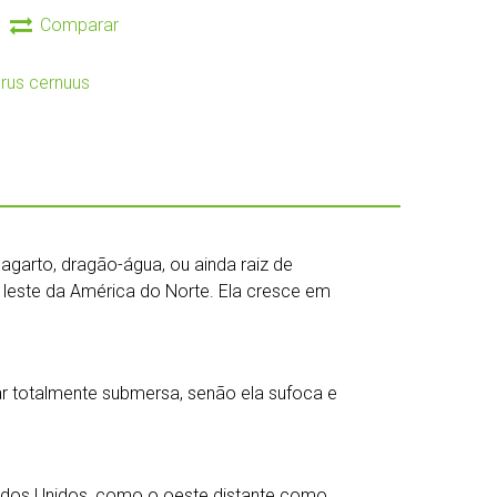
Comparar
rus cernuus
garto, dragão-água, ou ainda raiz de
 leste da América do Norte. Ela cresce em
car totalmente submersa, senão ela sufoca e
tados Unidos, como o oeste distante como