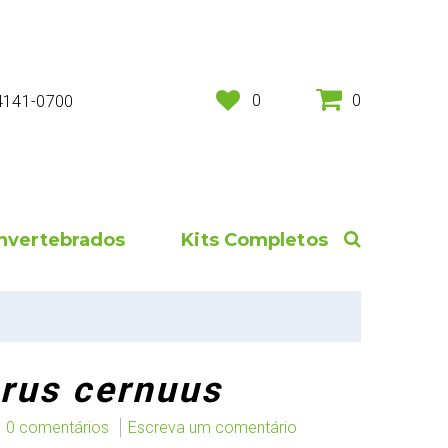
0
0
 4141-0700
Invertebrados
Kits Completos
rus cernuus
0 comentários
Escreva um comentário