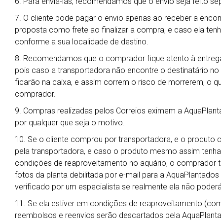
6. Para enviá-las, recomendamos que o envio seja feito s
7. O cliente pode pagar o envio apenas ao receber a enc
proposta como frete ao finalizar a compra, e caso ela ten
conforme a sua localidade de destino.
8. Recomendamos que o comprador fique atento à entrega
pois caso a transportadora não encontre o destinatário no
ficarão na caixa, e assim correm o risco de morrerem, o qu
comprador.
9. Compras realizadas pelos Correios eximem a AquaPlant
por qualquer que seja o motivo.
10. Se o cliente comprou por transportadora, e o produto 
pela transportadora, e caso o produto mesmo assim tenha
condições de reaproveitamento no aquário, o comprador t
fotos da planta debilitada por e-mail para a AquaPlantado
verificado por um especialista se realmente ela não poderá
11. Se ela estiver em condições de reaproveitamento (co
reembolsos e reenvios serão descartados pela AquaPlanta