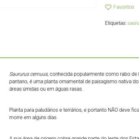
Favoritos
Etiquetas:
sauru
Saururus cernuus
, conhecida popularmente como rabo de la
pantano, é uma planta ornamental de paisagismo nativa do
áreas úmidas ou em águas rasas.
Planta para paludários e terrários, e portanto NÃO deve fi
morre em alguns dias.
A sua área de origem cobre grande parte do leste dos Es