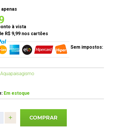
 apenas
9
nto à vista
de R$ 9,99 nos cartões
Sem impostos:
 Aquapaisagismo
e:
Em estoque
COMPRAR