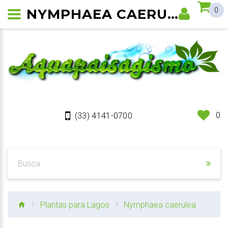
NYMPHAEA CAERULEA
0
0
(33) 4141-0700
Plantas para Lagos
Nymphaea caerulea