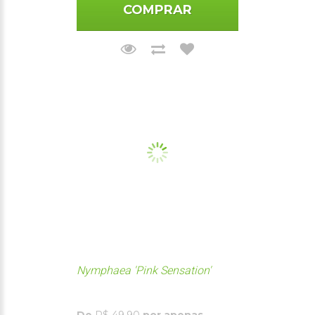
COMPRAR
Nymphaea 'Pink Sensation'
De
R$ 49,90
por apenas