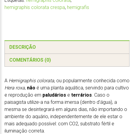
Etiquetas:
hemigraphis colorata
,
hemigraphis colorata crespa
,
hemigrafis
DESCRIÇÃO
COMENTÁRIOS (0)
A
Hemigraphis colorata
, ou popularmente conhecida como
Hera roxa
,
não
é uma planta aquática, servindo para cultivo
e reprodução em
paludários
e
terrários
. Caso o
paisagista utilize-a na forma imersa (dentro d'água), a
mesma se desintegrará em alguns dias, não importando o
ambiente do aquário, independentemente de ele estar o
mais adequado possível: com CO2, substrato fértil e
iluminação correta.