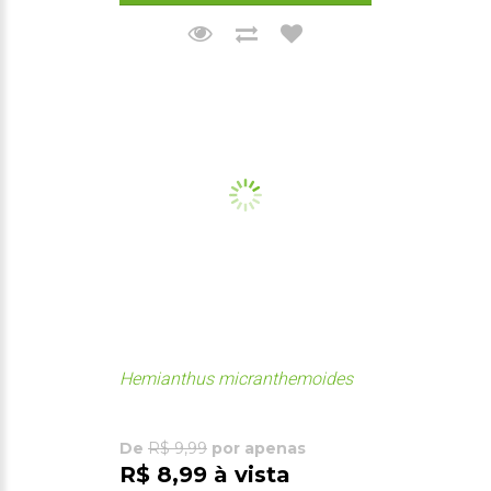
Hemianthus micranthemoides
De
R$ 9,99
por apenas
R$ 8,99 à vista