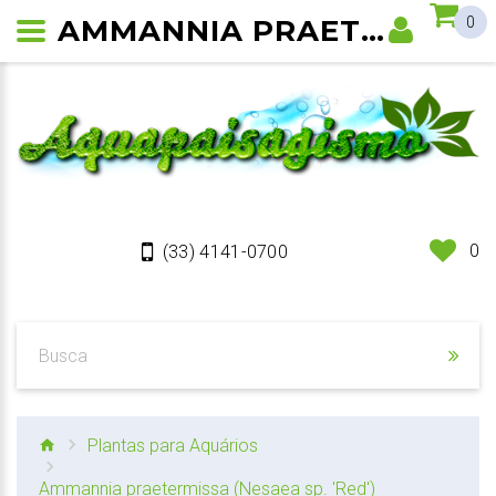
AMMANNIA PRAETERMISSA (NESAEA SP. 'RED') PLANTA DE AQUÁRIO
0
0
(33) 4141-0700
Plantas para Aquários
Ammannia praetermissa (Nesaea sp. 'Red')