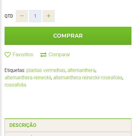
QTD
COMPRAR
Favoritos
Comparar
Etiquetas:
plantas vermelhas
,
alternanthera
,
alternanthera reineckii
,
alternanthera reineckii roseafolia
,
roseafolia
DESCRIÇÃO