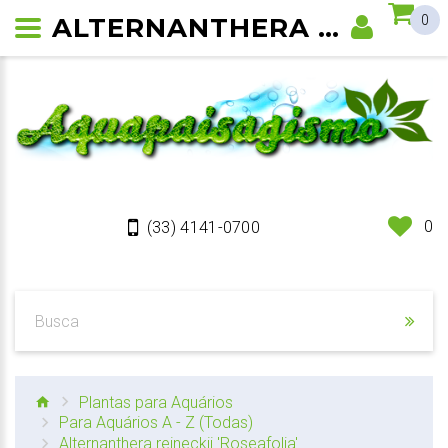
ALTERNANTHERA REINECKII 'ROSEAFOLIA' PLANTA DE AQUÁRIO
0
0
(33) 4141-0700
Plantas para Aquários
Para Aquários A - Z (Todas)
Alternanthera reineckii 'Roseafolia'