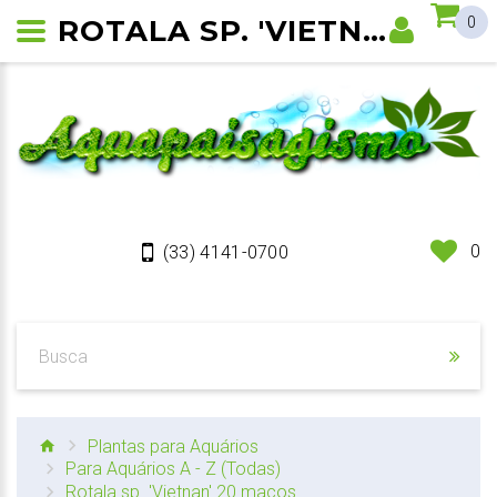
ROTALA SP. 'VIETNAM'
0
0
(33) 4141-0700
Plantas para Aquários
Para Aquários A - Z (Todas)
Rotala sp. 'Vietnan' 20 maços