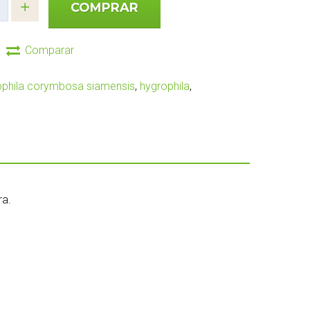
COMPRAR
Comparar
ophila corymbosa siamensis
,
hygrophila
,
ra.