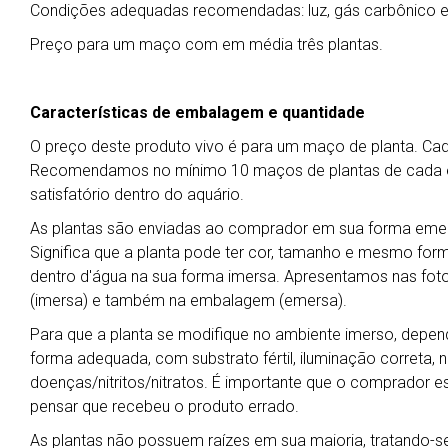
Condições adequadas recomendadas: luz, gás carbônico e su
Preço para um maço com em média três plantas.
Características de embalagem e quantidade
O preço deste produto vivo é para um maço de planta. C
Recomendamos no mínimo 10 maços de plantas de cada esp
satisfatório dentro do aquário.
As plantas são enviadas ao comprador em sua forma emers
Significa que a planta pode ter cor, tamanho e mesmo for
dentro d'água na sua forma imersa. Apresentamos nas foto
(imersa) e também na embalagem (emersa).
Para que a planta se modifique no ambiente imerso, depend
forma adequada, com substrato fértil, iluminação correta, ní
doenças/nitritos/nitratos. É importante que o comprador es
pensar que recebeu o produto errado.
As plantas não possuem raízes em sua maioria, tratando-se 