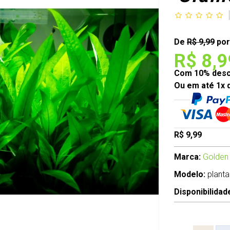
De
R$ 9,99
por
R$ 8,9
Com 10% desco
Ou em até 1x 
R$ 9,99
Marca:
Golden
Modelo:
planta
Disponibilidad