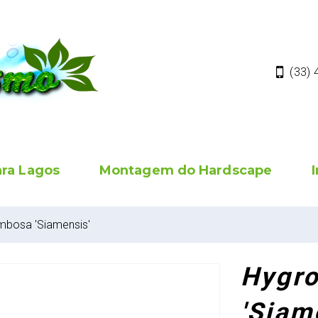
(33)
ara Lagos
Montagem do Hardscape
mbosa 'Siamensis'
Hygro
'Siam