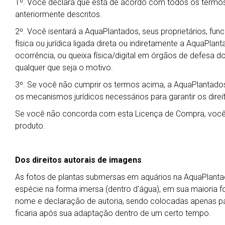
1º. Você declara que está de acordo com todos os termos
anteriormente descritos.
2º. Você isentará a AquaPlantados, seus proprietários, fu
física ou jurídica ligada direta ou indiretamente a AquaPla
ocorrência, ou queixa física/digital em órgãos de defesa do
qualquer que seja o motivo.
3º. Se você não cumprir os termos acima, a AquaPlantados
os mecanismos jurídicos necessários para garantir os dire
Se você não concorda com esta Licença de Compra, você 
produto.
Dos direitos autorais de imagens
As fotos de plantas submersas em aquários na AquaPlant
espécie na forma imersa (dentro d'água), em sua maioria f
nome e declaração de autoria, sendo colocadas apenas 
ficaria após sua adaptação dentro de um certo tempo.