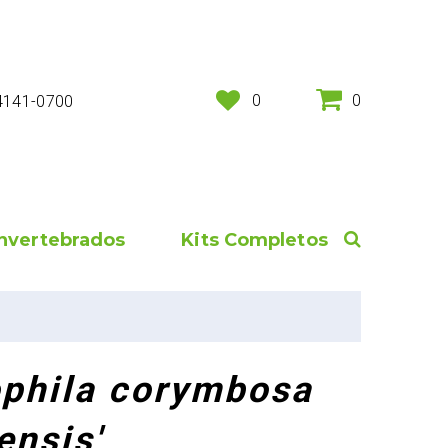
0
0
 4141-0700
Invertebrados
Kits Completos
phila corymbosa
ensis'