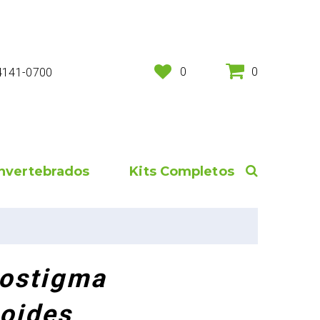
0
0
 4141-0700
Invertebrados
Kits Completos
ostigma
noides