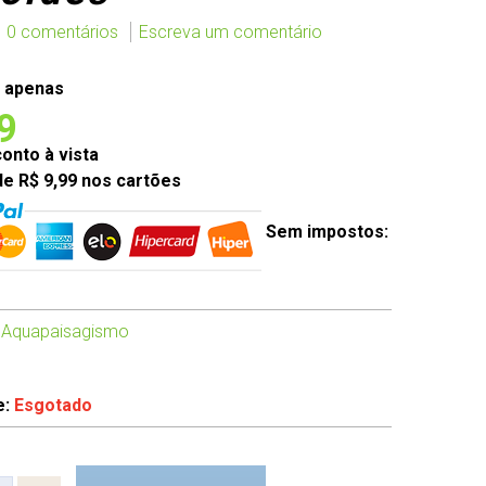
0 comentários
Escreva um comentário
 apenas
9
nto à vista
de R$ 9,99 nos cartões
Sem impostos:
 Aquapaisagismo
e:
Esgotado