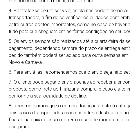
que concorda com a Licença de Compra.
4. Por tratar-se de um ser vivo, as plantas podem demora
transportadora, a fim de se verificar os cuidados com em
entre outros pontos importantes, como no caso de haver al
tudo para que cheguem em perfeitas condições ao seu des
5. Os envios sempre são realizados até a quarta-feira da 
pagamento, dependendo sempre do prazo de entrega estipu
pedido também poderá ser adiado para outra semana em ca
Novo e Carnaval.
6. Para enviá-las, recomendamos que o envio seja feito s
7. O cliente pode pagar o envio apenas ao receber a enc
proposta como frete ao finalizar a compra, e caso ela ten
conforme a sua localidade de destino.
8. Recomendamos que o comprador fique atento à entrega
pois caso a transportadora não encontre o destinatário no
ficarão na caixa, e assim correm o risco de morrerem, o qu
comprador.