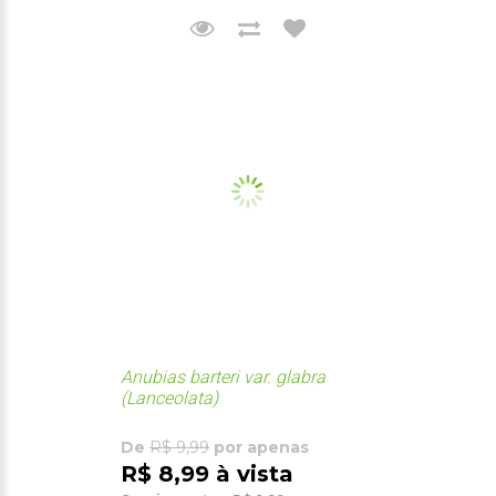
Anubias barteri var. glabra
(Lanceolata)
De
R$ 9,99
por apenas
R$ 8,99 à vista