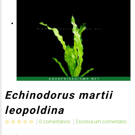
Echinodorus martii
leopoldina
0 comentários
Escreva um comentário