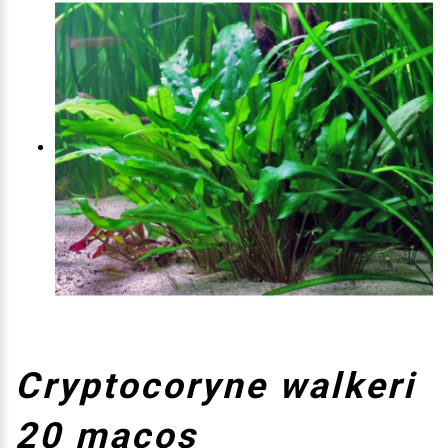
Cryptocoryne walkeri
20 maços