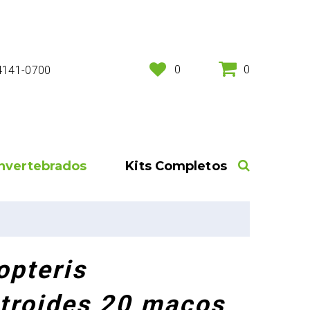
0
0
 4141-0700
Invertebrados
Kits Completos
opteris
ctroides 20 maços