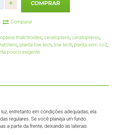
COMPRAR
Comparar
opteris thalictroides
,
ceratopteris
,
ceratopteres
,
ratoteris
,
planta low tech
,
low tech
,
planta sem co2
,
nta pouco exigente
luz, entretanto em condições adequadas, ela
das regulares. Se você planeja um fundo
as a parte da frente, deixando as laterais