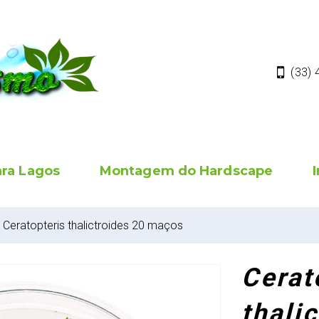
(33)
ara Lagos
Montagem do Hardscape
Ceratopteris thalictroides 20 maços
Cerat
thali