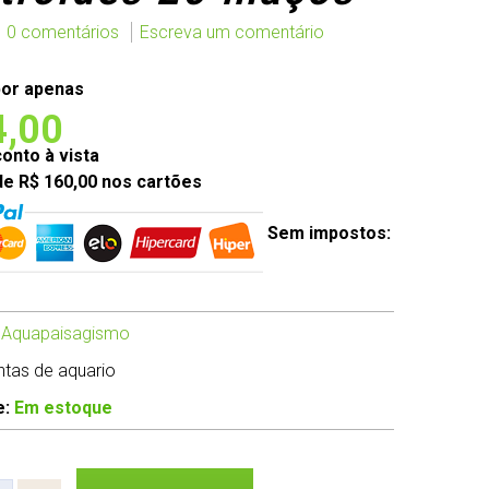
0 comentários
Escreva um comentário
or apenas
4,00
nto à vista
de R$ 160,00 nos cartões
Sem impostos:
 Aquapaisagismo
antas de aquario
e:
Em estoque