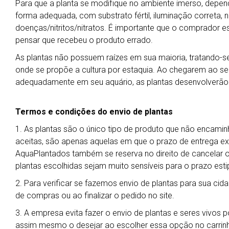
Para que a planta se modifique no ambiente imerso, depend
forma adequada, com substrato fértil, iluminação correta, ní
doenças/nitritos/nitratos. É importante que o comprador es
pensar que recebeu o produto errado.
As plantas não possuem raízes em sua maioria, tratando-se 
onde se propõe a cultura por estaquia. Ao chegarem ao seu 
adequadamente em seu aquário, as plantas desenvolverão
Termos e condições do envio de plantas
1. As plantas são o único tipo de produto que não encamin
aceitas, são apenas aquelas em que o prazo de entrega exp
AquaPlantados também se reserva no direito de cancelar 
plantas escolhidas sejam muito sensíveis para o prazo esti
2. Para verificar se fazemos envio de plantas para sua cida
de compras ou ao finalizar o pedido no site.
3. A empresa evita fazer o envio de plantas e seres vivos 
assim mesmo o desejar ao escolher essa opção no carrin