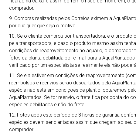
ficarão na caixa, e assim correm o risco de morrerem, o qu
comprador.
9. Compras realizadas pelos Correios eximem a AquaPlant
por qualquer que seja o motivo.
10. Se o cliente comprou por transportadora, e o produto 
pela transportadora, e caso o produto mesmo assim tenha
condições de reaproveitamento no aquário, o comprador t
fotos da planta debilitada por e-mail para a AquaPlantado
verificado por um especialista se realmente ela não poderá
11. Se ela estiver em condições de reaproveitamento (co
reembolsos e reenvios serão descartados pela AquaPlanta
espécie não está em condições de plantio, optaremos pelo 
AquaPlantados. Se for reenvio, o frete fica por conta do 
espécies debilitadas e não do frete.
12. Fotos após este período de 3 horas de garantia confor
espécies devem ser plantadas assim que chegam ao seu des
comprador.