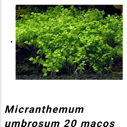
Micranthemum
umbrosum 20 maços