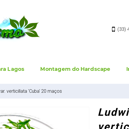
(33)
ara Lagos
Montagem do Hardscape
var. verticillata 'Cuba' 20 maços
Ludwi
vertic