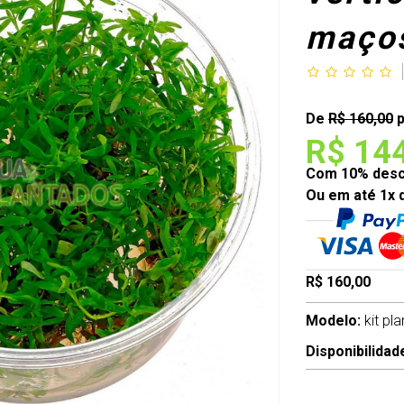
maço
De
R$ 160,00
p
R$ 14
Com 10% desco
Ou em até 1x 
R$ 160,00
Modelo:
kit pl
Disponibilidad