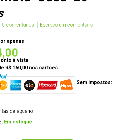
s
0 comentários
Escreva um comentário
or apenas
4,00
nto à vista
de R$ 160,00 nos cartões
Sem impostos:
antas de aquario
e:
Em estoque