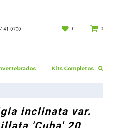
0
0
 4141-0700
Invertebrados
Kits Completos
gia inclinata var.
illata 'Cuba' 20