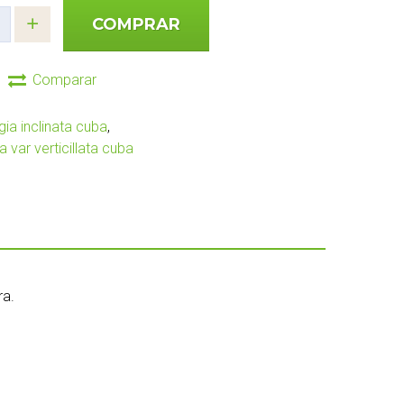
COMPRAR
Comparar
gia inclinata cuba
,
ta var verticillata cuba
ra.