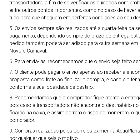
transportadora, a fim de se verificar os cuidados com em
entre outros pontos importantes, como no caso de haver al
tudo para que cheguem em perfeitas condições ao seu des
5. Os envios sempre são realizados até a quarta-feira da 
pagamento, dependendo sempre do prazo de entrega estipu
pedido também poderá ser adiado para outra semana em ca
Novo e Carnaval.
6. Para enviá-las, recomendamos que o envio seja feito s
7. O cliente pode pagar o envio apenas ao receber a enc
proposta como frete ao finalizar a compra, e caso ela ten
conforme a sua localidade de destino.
8. Recomendamos que o comprador fique atento à entrega
pois caso a transportadora não encontre o destinatário no
ficarão na caixa, e assim correm o risco de morrerem, o qu
comprador.
9. Compras realizadas pelos Correios eximem a AquaPlant
por qualquer que seja o motivo.