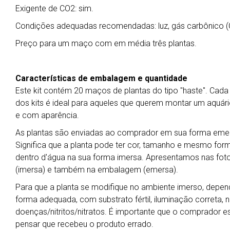
Exigente de CO2: sim.
Condições adequadas recomendadas: luz, gás carbônico (CO2
Preço para um maço com em média três plantas.
Características de embalagem e quantidade
Este kit contém 20 maços de plantas do tipo "haste". Cad
dos kits é ideal para aqueles que querem montar um aquári
e com aparência.
As plantas são enviadas ao comprador em sua forma emers
Significa que a planta pode ter cor, tamanho e mesmo for
dentro d'água na sua forma imersa. Apresentamos nas foto
(imersa) e também na embalagem (emersa).
Para que a planta se modifique no ambiente imerso, depend
forma adequada, com substrato fértil, iluminação correta, ní
doenças/nitritos/nitratos. É importante que o comprador es
pensar que recebeu o produto errado.