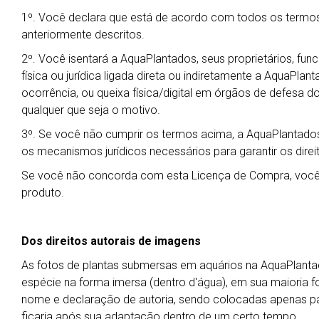
1º. Você declara que está de acordo com todos os termos
anteriormente descritos.
2º. Você isentará a AquaPlantados, seus proprietários, fu
física ou jurídica ligada direta ou indiretamente a AquaPla
ocorrência, ou queixa física/digital em órgãos de defesa do
qualquer que seja o motivo.
3º. Se você não cumprir os termos acima, a AquaPlantados
os mecanismos jurídicos necessários para garantir os dire
Se você não concorda com esta Licença de Compra, você 
produto.
Dos direitos autorais de imagens
As fotos de plantas submersas em aquários na AquaPlant
espécie na forma imersa (dentro d'água), em sua maioria f
nome e declaração de autoria, sendo colocadas apenas 
ficaria após sua adaptação dentro de um certo tempo.