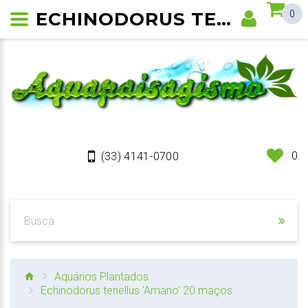
ECHINODORUS TENELLUS 'AMANO'
0
0
(33) 4141-0700
Aquários Plantados
Echinodorus tenellus 'Amano' 20 maços