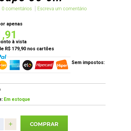
0 comentários
Escreva um comentário
or apenas
1,91
nto à vista
de R$ 179,90 nos cartões
Sem impostos:
o
e:
Em estoque
COMPRAR