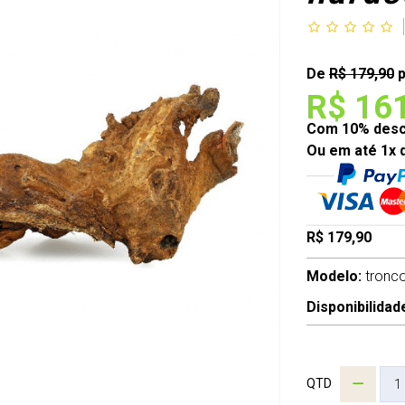
De
R$ 179,90
p
R$ 16
Com 10% desco
Ou em até 1x 
R$ 179,90
Modelo:
tronc
Disponibilidad
QTD