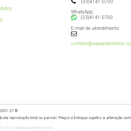
(33)4141-0700
didos
WhatsApp:
(33)4141-0700
os
E-mail de atendimento:
contato@aquaplantados.c
/0001-27 ©
ibida reprodução total ou parcial. Preços e Estoque sujeitos a alteração sem
141-0700 | sac@aquaplantados.com.br