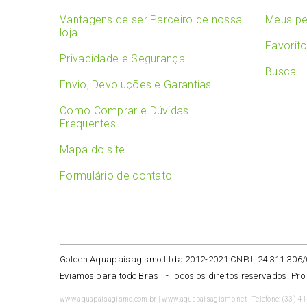
Vantagens de ser Parceiro de nossa
Meus pe
loja
Favorit
Privacidade e Segurança
Busca
Envio, Devoluções e Garantias
Como Comprar e Dúvidas
Frequentes
Mapa do site
Formulário de contato
Golden Aquapaisagismo Ltda 2012-2021 CNPJ: 24.311.306
Eviamos para todo Brasil -
Todos os direitos reservados. Pro
www.aquapaisagismo.com.br | www.aquapaisagismo.net | Telefone: (33) 4